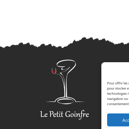
Pour offrir les
pour stocker e
technologies n
navigation ou l
consentement p
Acc