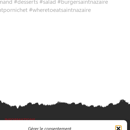
and #desserts #salad #burgersaintnazaire
ntpornichet #wheretoeatsaintnazaire
INFORMATIONS
Gérer le consentement