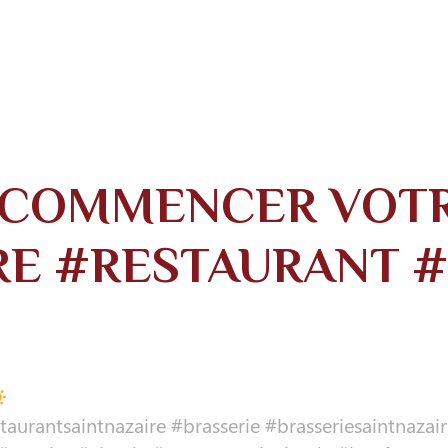
COMMENCER VOTR
RE #RESTAURANT #
estaurantsaintnazaire #brasserie #brasseriesaintn