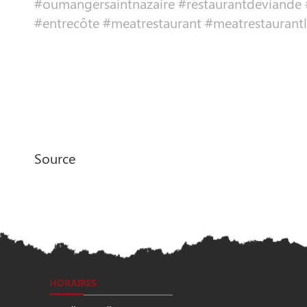
#oumangersaintnazaire #restaurantdeviande 
#entrecôte #meatrestaurant #meatrestaurantl
Source
HORAIRES