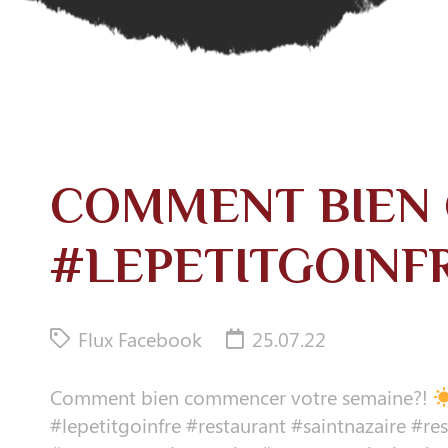
COMMENT BIEN 
#LEPETITGOINF
Flux Facebook
25.07.22
Comment bien commencer votre semaine?!
#lepetitgoinfre #restaurant #saintnazaire #r