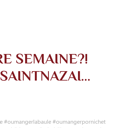
E SEMAINE?!
SAINTNAZAI…
azaire #oumangerlabaule #oumangerpornichet