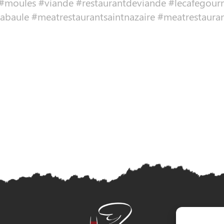
#moules #viande #restaurantdeviande #lecafegourm
abaule #meatrestaurantsaintnazaire #meatrestaura