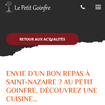
RETOUR AUX ACTUALITÉS
ENVIE D’UN BON REPAS À
SAINT-NAZAIRE ? AU PETIT
GOINFRE, DÉCOUVREZ UNE
CUISINE…