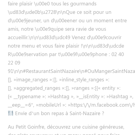
faire plaisir \u00e0 tous les gourmands
\ud83d\ude0b\u2728\n\nQue ce soit pour un
d\u00e9jeuner, un d\u00eener ou un moment entre
amis, notre \u00e9quipe sera ravie de vous
accueillir.\n\n\ud83d\udc49 Venez d\u00e9couvrir
notre menu et vous faire plaisir !\n\n\ud83d\udcde
R\u00e9servation par t\u00e9l\u00e9phone : 02 40
22 09
91\n\n#RestaurantSaintNazaire\n#OuMangerSaintNazair
[], »image_ranges »:[], »inline_style_ranges »:
[], »aggregated_ranges »:[], »ranges »:[{« entity »:
{« __typename »: »Hashtag », »__isEntity »: »Hashtag »
__eep__=6″, »mobileUrl »: »https:\/\/m.facebook.com\/
Envie d’un bon repas à Saint-Nazaire ?
Au Petit Goinfre, découvrez une cuisine généreuse,