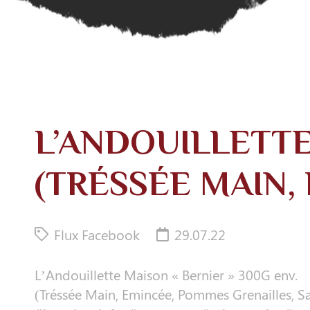
L’ANDOUILLETTE
(TRÉSSÉE MAIN
Flux Facebook
29.07.22
L’Andouillette Maison « Bernier » 300G env.
(Tréssée Main, Emincée, Pommes Grenailles, Sa