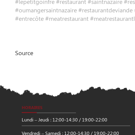
#lepetitgoinfre #restaurant #saintnazaire #r
#oumangersaintnazaire #restaurantdeviande 
#entrecôte #meatrestaurant #meatrestaurantl
Source
HORAIRES
Lundi – Jeudi : 12:00-14:30 / 19:00-22:00
Vendredi – Samedi : 12:00-14:30 / 19:00-22:00