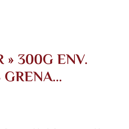
 » 300G ENV.
S GRENA…