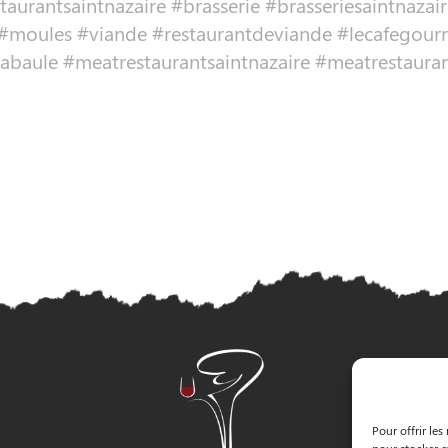
estaurantsaintnazaire #brasserie #brasseriesaintn
#moules #viande #restaurantdeviande #lecafegourm
abaule #meatrestaurantsaintnazaire #meatrestaura
Pour offrir les