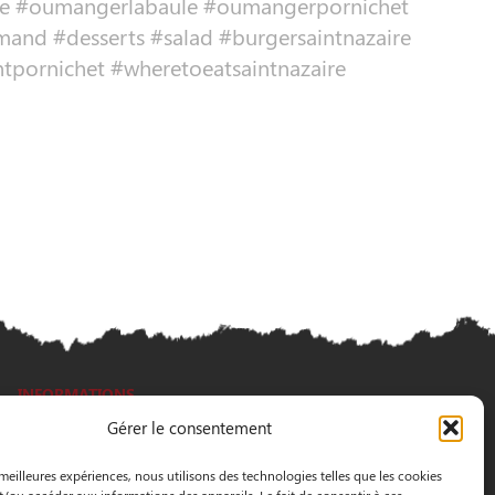
azaire #oumangerlabaule #oumangerpornichet
and #desserts #salad #burgersaintnazaire
ntpornichet #wheretoeatsaintnazaire
INFORMATIONS
Gérer le consentement
3 Pass. Henri Gautier, 44600 Saint-Nazaire
 meilleures expériences, nous utilisons des technologies telles que les cookies
02 40 22 09 91