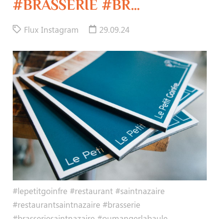
#BRASSERIE #BR…
Flux Instagram
29.09.24
#lepetitgoinfre #restaurant #saintnazaire
#restaurantsaintnazaire #brasserie
#brasseriesaintnazaire #oumangerlabaule