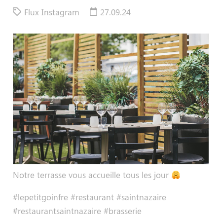
Flux Instagram
27.09.24
Notre terrasse vous accueille tous les jour
#lepetitgoinfre #restaurant #saintnazaire
#restaurantsaintnazaire #brasserie