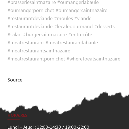
#brasseriesaintnazaire #oumangerlabaule
#oumangerpornichet #oumangersaintnazaire
#restaurantdeviande #moules #viande
#restaurantdeviande #lecafegourmand #desserts
#salad #burgersaintnazaire #entrecôte
#meatrestaurant #meatrestaurantlabaule
#meatrestaurantsaintnazaire
#meatrestaurantpornichet #wheretoeatsaintnazaire
Source
HORAIRES
Lundi – Jeudi : 12:00-14:30 / 19:00-22:00