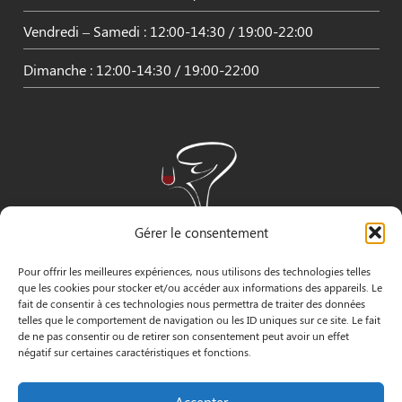
Vendredi – Samedi : 12:00-14:30 / 19:00-22:00
Dimanche : 12:00-14:30 / 19:00-22:00
Gérer le consentement
Pour offrir les meilleures expériences, nous utilisons des technologies telles
que les cookies pour stocker et/ou accéder aux informations des appareils. Le
fait de consentir à ces technologies nous permettra de traiter des données
telles que le comportement de navigation ou les ID uniques sur ce site. Le fait
de ne pas consentir ou de retirer son consentement peut avoir un effet
négatif sur certaines caractéristiques et fonctions.
INFORMATIONS