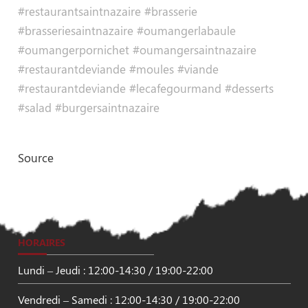
#restaurantsaintnazaire #brasserie
#brasseriesaintnazaire #oumangerlabaule
#oumangerpornichet #oumangersaintnazaire
#restaurantdeviande #moules #viande
#restaurantdeviande #lecafegourmand #desserts
#salad #burgersaintnazaire
Source
HORAIRES
Lundi – Jeudi : 12:00-14:30 / 19:00-22:00
Vendredi – Samedi : 12:00-14:30 / 19:00-22:00