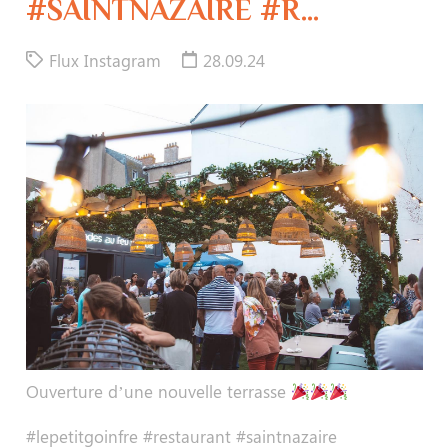
#SAINTNAZAIRE #R…
Flux Instagram
28.09.24
Ouverture d’une nouvelle terrasse
#lepetitgoinfre #restaurant #saintnazaire