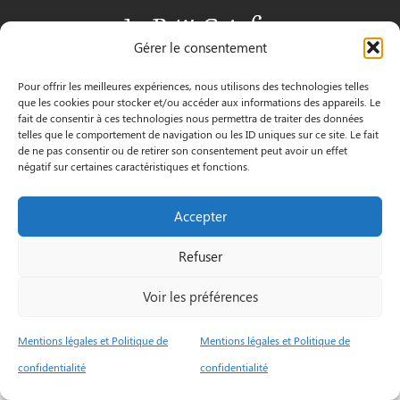
Gérer le consentement
Pour offrir les meilleures expériences, nous utilisons des technologies telles
INFORMATIONS
que les cookies pour stocker et/ou accéder aux informations des appareils. Le
fait de consentir à ces technologies nous permettra de traiter des données
3 Pass. Henri Gautier, 44600 Saint-Nazaire
telles que le comportement de navigation ou les ID uniques sur ce site. Le fait
de ne pas consentir ou de retirer son consentement peut avoir un effet
négatif sur certaines caractéristiques et fonctions.
02 40 22 09 91
Accepter
Le Petit
Mentions
© by
Refuser
Goinfre
Légales
orocom.fr
Voir les préférences
Mentions légales et Politique de
Mentions légales et Politique de
confidentialité
confidentialité