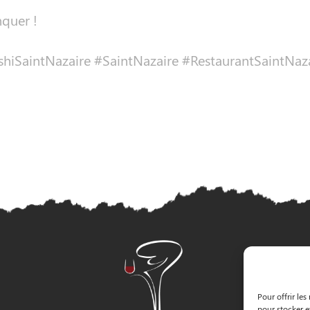
quer !
shiSaintNazaire #SaintNazaire #RestaurantSaintNaz
Pour offrir les
pour stocker e