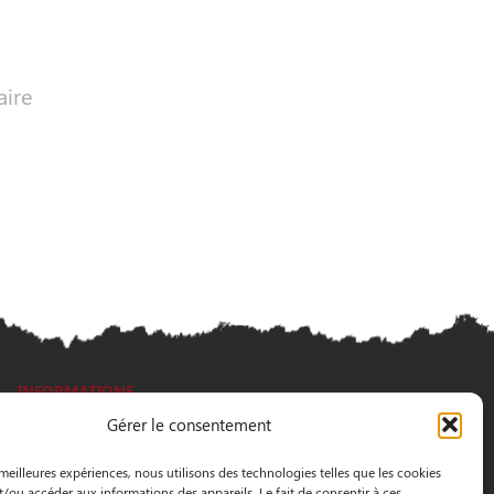
aire
INFORMATIONS
Gérer le consentement
3 Pass. Henri Gautier, 44600 Saint-Nazaire
 meilleures expériences, nous utilisons des technologies telles que les cookies
02 40 22 09 91
t/ou accéder aux informations des appareils. Le fait de consentir à ces