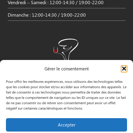
Vendredi – Samedi : 12:00-14:30 / 19:00-22:00
Dimanche : 12:00-14:30 / 19:00-22:00
Gérer le consentement
Pour offrir les meilleures expériences, nous utilisons des technologies telles
que les cookies pour stocker et/ou accéder aux informations des appareils. Le
fait de consentir à ces technologies nous permettra de traiter des données
telles que le comportement de navigation ou les ID uniques sur ce site. Le fait
de ne pas consentir ou de retirer son consentement peut avoir un effet
négatif sur certaines caractéristiques et fonctions.
INFORMATIONS
Accepter
3 Pass. Henri Gautier, 44600 Saint-Nazaire