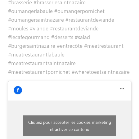
#brasserie #brasseriesaintnazaire
#oumangerlabaule #oumangerpornichet
#oumangersaintnazaire #restaurantdeviande
#moules #viande #restaurantdeviande
#lecafegourmand #desserts #salad
#burgersaintnazaire #entrecôte #meatrestaurant
#meatrestaurantlabaule
#meatrestaurantsaintnazaire
#meatrestaurantpornichet #wheretoeatsaintnazaire
Cliquez pour accepter les cookies marketing
et activer ce contenu