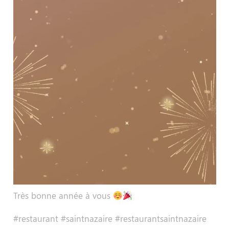
Très bonne année à vous
#restaurant #saintnazaire #restaurantsaintnazaire