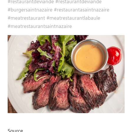
#restaurantdeviande #restaurantdeviande
#burgersaintnazaire #restaurantasaintnazaire
#meatrestaurant #meatrestaurantlabaule
#meatrestaurantsaintnazaire
Source