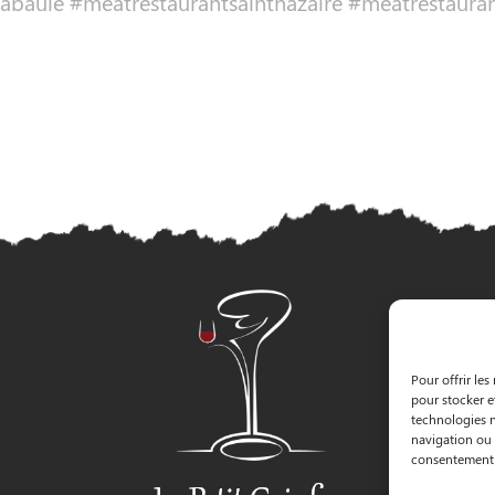
abaule #meatrestaurantsaintnazaire #meatrestaura
Pour offrir les
pour stocker e
technologies n
navigation ou l
consentement p