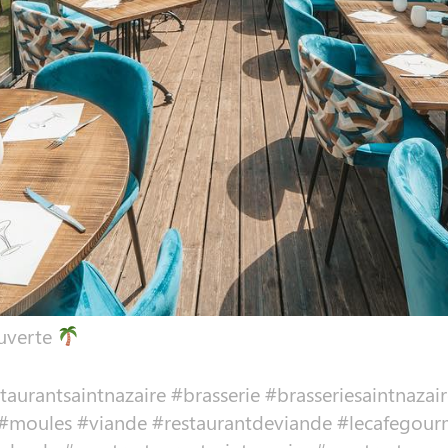
ouverte
estaurantsaintnazaire #brasserie #brasseriesaintn
#moules #viande #restaurantdeviande #lecafegourm