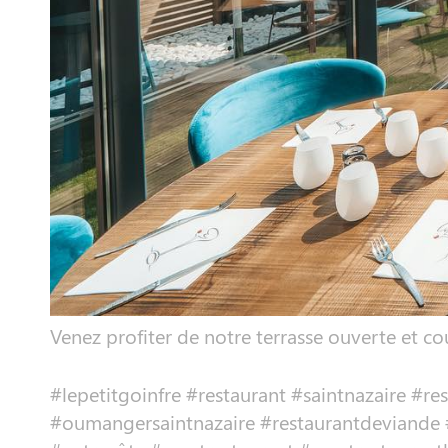
Venez profiter de notre terrasse ouverte et c
#lepetitgoinfre #restaurant #saintnazaire #r
#oumangersaintnazaire #restaurantdeviande 