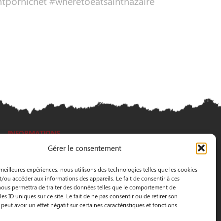
ntpornichet #wheretoeatsaintnazaire
INFORMATIONS
Gérer le consentement
3 Pass. Henri Gautier, 44600 Saint-Nazaire
 meilleures expériences, nous utilisons des technologies telles que les cookies
02 40 22 09 91
t/ou accéder aux informations des appareils. Le fait de consentir à ces
ous permettra de traiter des données telles que le comportement de
es ID uniques sur ce site. Le fait de ne pas consentir ou de retirer son
eut avoir un effet négatif sur certaines caractéristiques et fonctions.