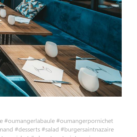
azaire #oumangerlabaule #oumangerpornichet
and #desserts #salad #burgersaintnazaire